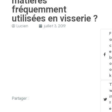
matières
fréquemment
utilisées en visserie ?
Lucien
juillet 3, 2019
F
a
c
e
b
o
o
k
T
it
Partager :
t
e