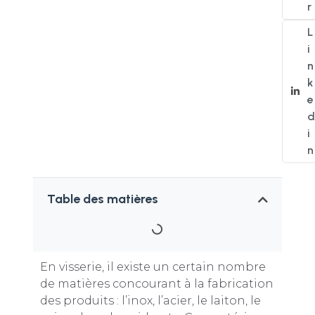
r
L
i
n
k
e
d
i
n
Table des matières
En visserie, il existe un certain nombre
de matières concourant à la fabrication
des produits : l’inox, l’acier, le laiton, le