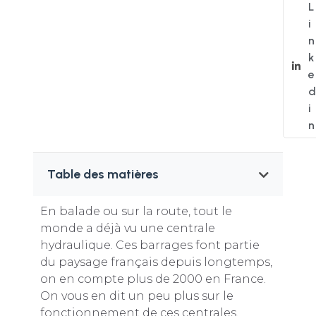
L
i
n
k
e
d
i
n
Table des matières
En balade ou sur la route, tout le
monde a déjà vu une centrale
hydraulique. Ces barrages font partie
du paysage français depuis longtemps,
on en compte plus de 2000 en France.
On vous en dit un peu plus sur le
fonctionnement de ces centrales.