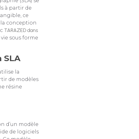
graphie (SLA) se
 à partir de
angible, ce
 la conception
ec
TARAZED dans
vie sous forme
n SLA
ilise la
rtir de modèles
ne résine
on d’un modèle
de de logiciels