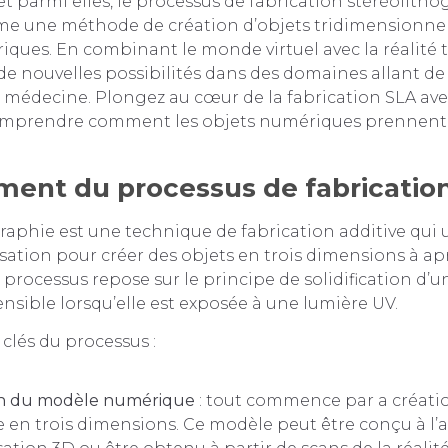
t parmi elles, le processus de fabrication stéréolitho
e une méthode de création d’objets tridimensionnels
ues. En combinant le monde virtuel avec la réalité t
e nouvelles possibilités dans des domaines allant de
la médecine. Plongez au cœur de la fabrication SLA av
mprendre comment les objets numériques prennent 
ment du processus de fabricatio
raphie est une technique de fabrication additive qui ut
ation pour créer des objets en trois dimensions à ap
processus repose sur le principe de solidification d’u
nsible lorsqu’elle est exposée à une lumière UV.
 clés du processus :
on du modèle numérique
: tout commence par a créati
en trois dimensions. Ce modèle peut être conçu à l’ai