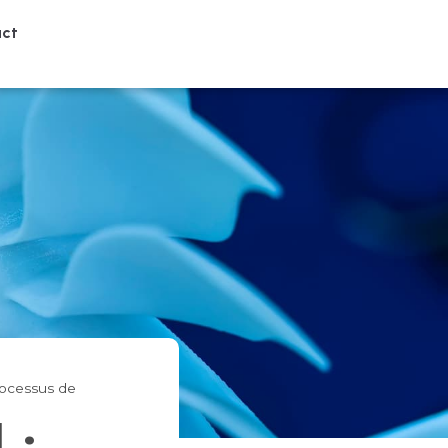
ct
rocessus de
 :