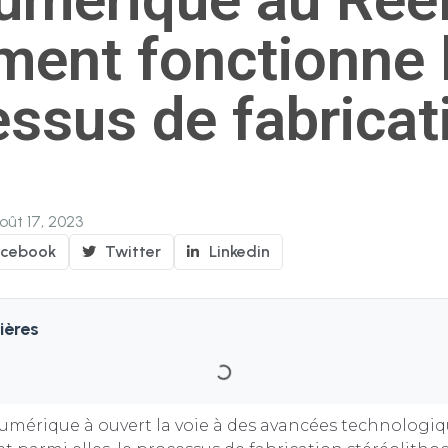
ent fonctionne 
ssus de fabricat
oût 17, 2023
acebook
Twitter
Linkedin
ières
numérique à ouvert la voie à des avancées technologi