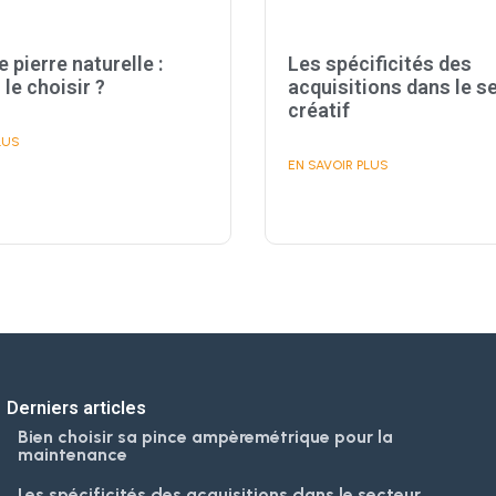
Les spécificités des
 pierre naturelle :
acquisitions dans le s
le choisir ?
créatif
LUS
EN SAVOIR PLUS
Derniers articles
Bien choisir sa pince ampèremétrique pour la
maintenance
Les spécificités des acquisitions dans le secteur