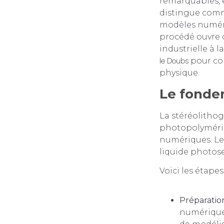
remarquables, e
distingue comm
modèles numériq
procédé ouvre d
industrielle à 
le Doubs
pour co
physique.
Le fonde
La stéréolithog
photopolyméris
numériques. Le 
liquide photose
Voici les étapes
Préparati
numérique 