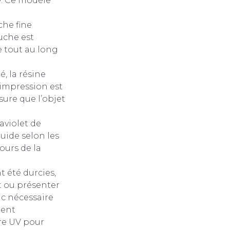
é. Ce modèle
che fine
uche est
e tout au long
, la résine
’impression est
sure que l’objet
aviolet de
quide selon les
ours de la
t été durcies,
nt ou présenter
nc nécessaire
ment
ère UV pour