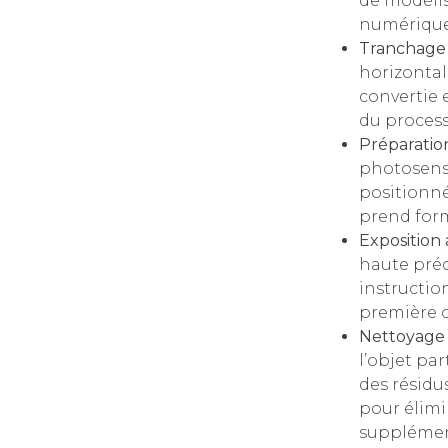
de modélis
numérique 
Tranchage
horizontal
convertie 
du process
Préparatio
photosensi
positionné
prend for
Exposition
haute préci
instructio
première c
Nettoyage 
l’objet par
des résidu
pour élimi
supplément