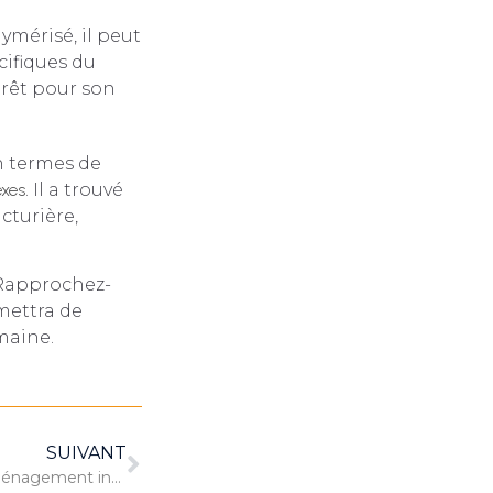
lymérisé, il peut
cifiques du
prêt pour son
n termes de
xes
. Il a trouvé
cturière,
 Rapprochez-
mettra de
maine.
SUIVANT
Gestion de projet pour un déménagement industriel : outils et techniques