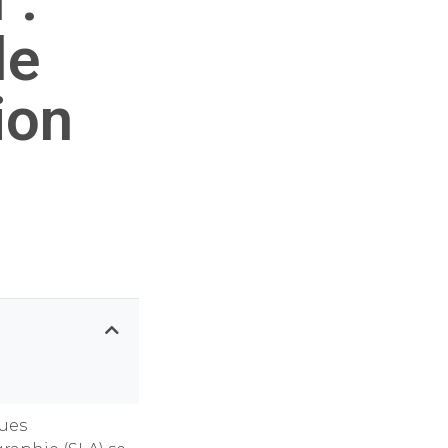
le
ion
ques