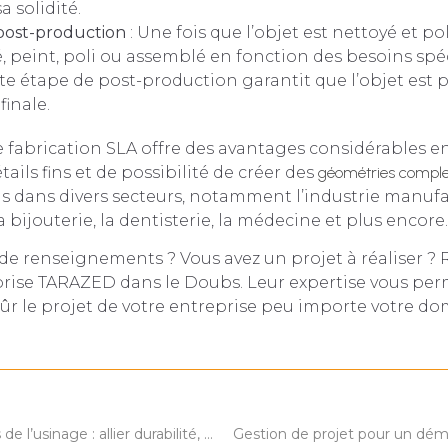
a solidité.
 post-production
: Une fois que l’objet est nettoyé et po
, peint, poli ou assemblé en fonction des besoins spé
tte étape de post-production garantit que l’objet est 
finale.
 fabrication SLA offre des avantages considérables e
tails fins et de possibilité de créer des
géométries comple
s dans divers secteurs, notamment l’industrie manufa
la bijouterie, la dentisterie, la médecine et plus encore.
de renseignements ? Vous avez un projet à réaliser ?
prise TARAZED dans le Doubs. Leur expertise vous per
sûr le projet de votre entreprise peu importe votre do
Les défis actuels de l’usinage : allier durabilité, précision et technologie