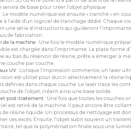
ation 3D ou être obtenu à partir de scans de la réalit
servira de base pour créer l’objet physique.
: Le modèle numérique est ensuite « tranché » en cou
e à l’aide d’un logiciel de tranchage dédié. Chaque co
en une série d’instructions qui guideront l’imprimant
us de fabrication.
n de la machine
: Une fois le modèle numérique préparé
ble est chargée dans l’imprimante. La plate-forme d
e au bas du réservoir de résine, prête a émerger à me
me couche par couche.
 aux UV
: Lorsque l’impression commence, un laser ultr
sion est utilisé pour durcir sélectivement la résine li
ns définies dans chaque couche. Le laser trace les cont
ouche de l’objet, créant ainsi une base solide.
et post-traitement
: Une fois que toutes les couches on
tiel est retiré de la machine. Il peut encore être colla
s de résine liquide. Un processus de nettoyage est do
ner ces excès. Ensuite, l’objet subit souvent un traite
aire, tel que la polymérisation finale sous une lumi