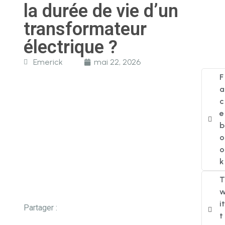
la durée de vie d’un
transformateur
électrique ?
Emerick
mai 22, 2026
F
a
c
e
b
o
o
k
T
it
Partager :
t