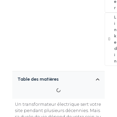
e
r
L
i
n
k
e
d
i
n
Table des matières
Un transformateur électrique sert votre
site pendant plusieurs décennies. Mais
sa durée de vie dépend de votre soin au