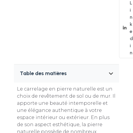
L
i
n
k
e
d
i
n
Table des matières
Le carrelage en pierre naturelle est un
choix de revêtement de sol ou de mur. Il
apporte une beauté intemporelle et
une élégance authentique à votre
espace intérieur ou extérieur. En plus
de son aspect esthétique, la pierre
naturelle possède de nombreux