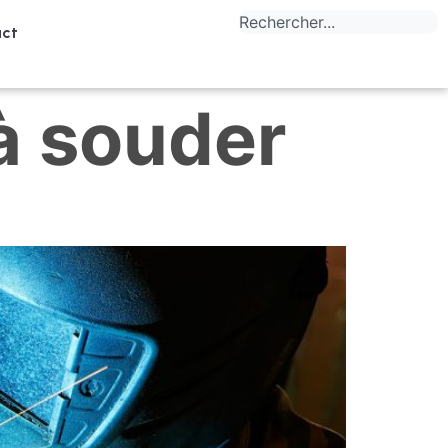
ct
à souder