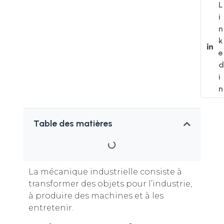
L
i
n
k
e
d
i
n
Table des matières
La mécanique industrielle consiste à
transformer des objets pour l’industrie,
à produire des machines et à les
entretenir.