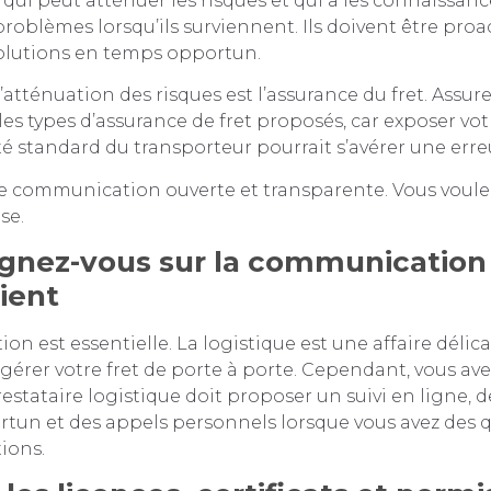
e qui peut atténuer les risques et qui a les connaissan
roblèmes lorsqu’ils surviennent. Ils doivent être proac
olutions en temps opportun.
’atténuation des risques est l’assurance du fret. Assur
les types d’assurance de fret proposés, car exposer vot
té standard du transporteur pourrait s’avérer une erre
 communication ouverte et transparente. Vous voule
se.
gnez-vous sur la communication 
lient
n est essentielle. La logistique est une affaire délica
t gérer votre fret de porte à porte. Cependant, vous av
restataire logistique doit proposer un suivi en ligne, d
tun et des appels personnels lorsque vous avez des 
ions.