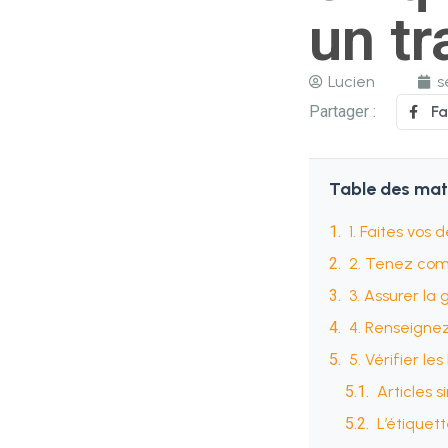
un tr
Lucien
s
Partager :
F
Table des mat
1. Faites vos 
2. Tenez comp
3. Assurer la 
4. Renseignez
5. Vérifier le
Articles s
L’étiquett