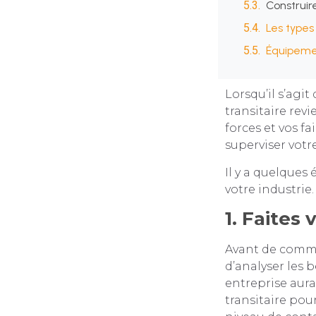
Construir
Les types
Équipemen
Lorsqu’il s’agit
transitaire rev
forces et vos f
superviser votre
Il y a quelques 
votre industrie.
1. Faites 
Avant de commen
d’analyser les b
entreprise aura
transitaire pou