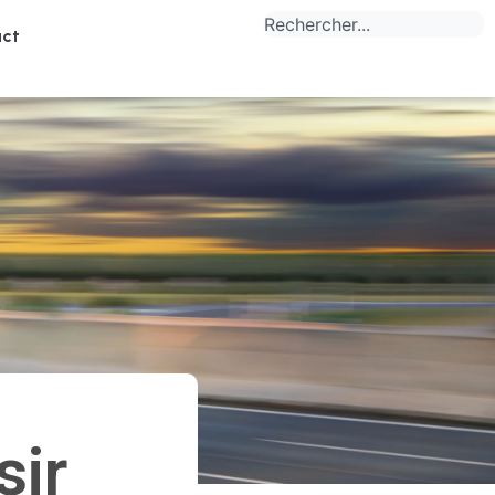
ct
sir