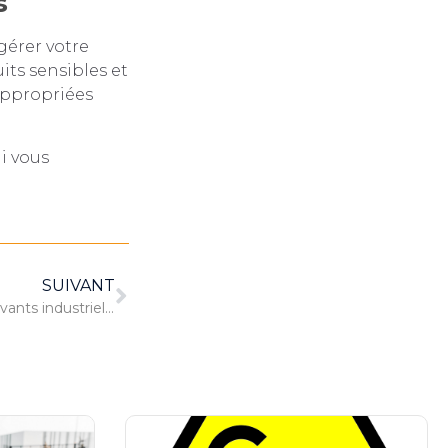
s
gérer votre
its sensibles et
appropriées
i vous
SUIVANT
Comment sont recyclés les solvants industriels ?