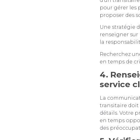
d’un transitair
pour gérer les p
proposer des s
Une stratégie d
renseigner sur 
la responsabili
Recherchez une
en temps de cri
4. Rensei
service c
La communicatio
transitaire doi
détails. Votre p
en temps oppor
des préoccupat