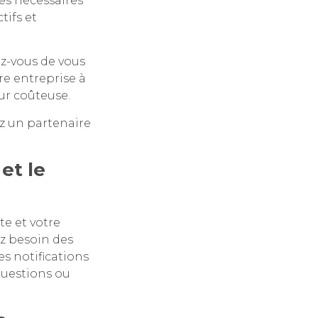
ces nécessaires
tifs et
ez-vous de vous
re entreprise à
ur coûteuse.
z un partenaire
et le
te et votre
ez besoin des
es notifications
questions ou