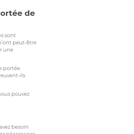
portée de
es sont
n’ont peut-être
ir une
ne portée
Peuvent-ils
 vous pouvez
 avez besoin